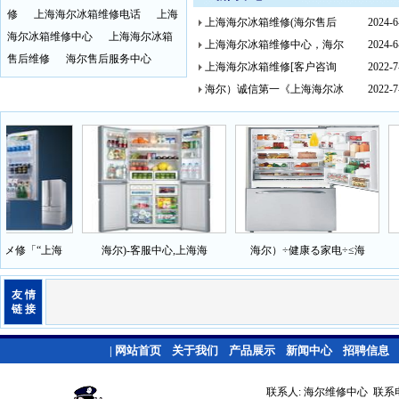
修
上海海尔冰箱维修电话
上海
上海海尔冰箱维修(海尔售后
2024-6
海尔冰箱维修中心
上海海尔冰箱
上海海尔冰箱维修中心，海尔
2024-6
售后维修
海尔售后服务中心
上海海尔冰箱维修[客户咨询
2022-7
海尔）诚信第一《上海海尔冰
2022-7
修「“上海
海尔)-客服中心,上海海
海尔）÷健康る家电÷≤海
友 情
链 接
网站首页
关于我们
产品展示
新闻中心
招聘信息
|
联系人: 海尔维修中心 联系电话: 