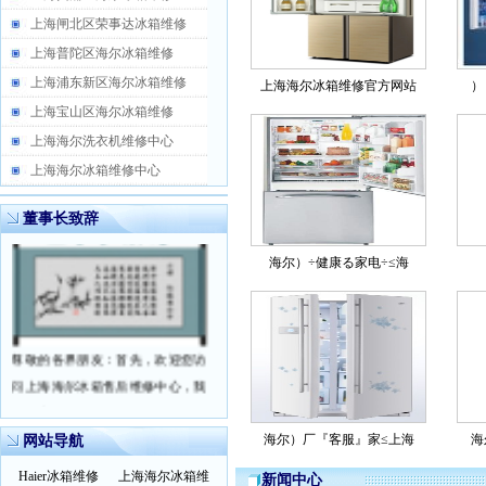
上海闸北区荣事达冰箱维修
上海普陀区海尔冰箱维修
上海浦东新区海尔冰箱维修
上海海尔冰箱维修官方网站
）
上海宝山区海尔冰箱维修
上海海尔洗衣机维修中心
上海海尔冰箱维修中心
董事长致辞
海尔）÷健康る家电÷≤海
尊敬的各界朋友：首先，欢迎您访
问上海海尔冰箱售后维修中心，我
仅代表公司全体员
更多
海尔）厂『客服』家≤上海
海
网站导航
Haier冰箱维修
上海海尔冰箱维
新闻中心