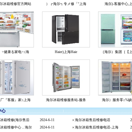
尔冰箱维修官方网站
）┏海尔┓专メ修「“上海
海尔)-客服中心,
）÷健康る家电÷≤海
Haier)上海Haie
｛海尔）集团｛【
厂『客服』家≤上海
海尔冰箱维修服务站-服务
海尔）服务零≥%
中心
冰箱维修(海尔售后
2024-6-11
海尔冰箱售后维修电话
2
冰箱维修中心，海尔
2024-6-11
海尔冰箱售后维修电话-上海
2