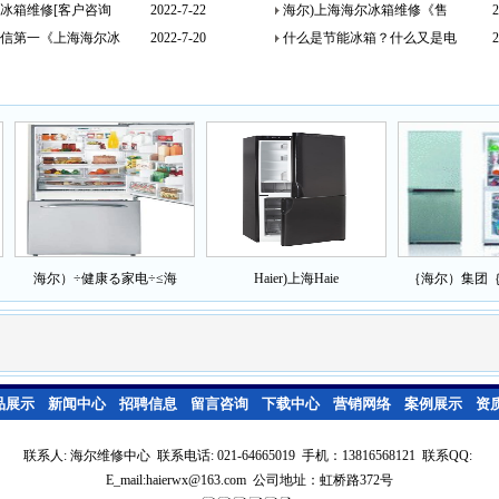
冰箱维修[客户咨询
2022-7-22
海尔)上海海尔冰箱维修《售
2
信第一《上海海尔冰
2022-7-20
什么是节能冰箱？什么又是电
2
海尔）÷健康る家电÷≤海
Haier)上海Haie
｛海尔）集团｛【
品展示
新闻中心
招聘信息
留言咨询
下载中心
营销网络
案例展示
资
联系人: 海尔维修中心 联系电话: 021-64665019 手机：13816568121 联系QQ:
E_mail:haierwx@163.com 公司地址：虹桥路372号