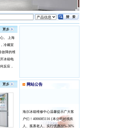
心。 上海
，冷藏室
冷故障的维
打开冰箱电
任何反应，
网站公告
海尔冰箱维修中心温馨提示广大客
户们！4006085116 {本公司对残疾
人、孤寡老人、实行优惠20%-30%