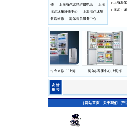
上海海尔
修
上海海尔冰箱维修电话
上海
海尔）诚
海尔冰箱维修中心
上海海尔冰箱
售后维修
海尔售后服务中心
箱维修官方网站
）┏海尔┓专メ修「“上海
海尔)-客服中心,上海海
友 情
链 接
网站首页
关于我们
产
|